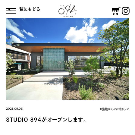
⼀覧にもどる
体験する
鑑賞する
コーヒースタンド
憩う
絵付け体験
ギャラリー
2023.09.06
#施設からのお知らせ
STUDIO 894がオープンします。