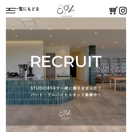
⼀覧にもどる
体験する
鑑賞する
コーヒースタンド
憩う
絵付け体験
ギャラリー