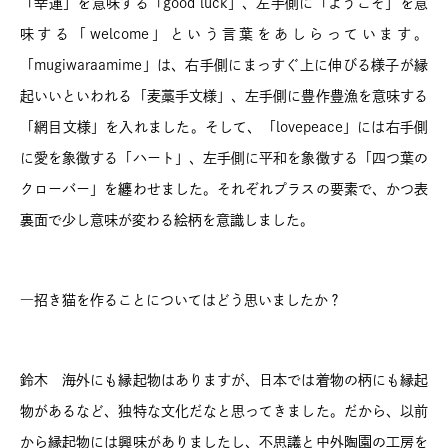
「幸運」を意味する「good luck」、左手側に「ようこそ」を意
味する「welcome」という言葉をあしらっています。
「mugiwaraamime」は、右手側にまっすぐ上に伸びる様子が縁
起いいといわれる「麦藁手文様」、左手側に豊作豊漁を意味する
「網目文様」を入れました。そして、「lovepeace」には右手側
に愛を象徴する「ハート」、左手側に平和を象徴する「四つ葉の
クローバー」を纏わせました。それぞれプラスの要素で、かつ表
裏面で少し意味が変わる絵柄を意識しました。
―招き猫を作ることについてはどう思いましたか？
鈴木 海外にも縁起物はありますが、日本では着物の柄にも縁起
物があるなど、独特な文化だなと思ってきました。だから、以前
から縁起物には興味がありましたし、不思議と中外陶園の工房を