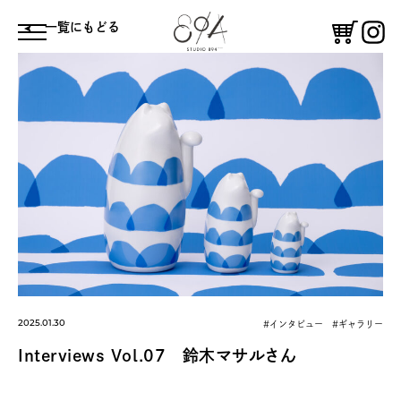
⼀覧にもどる
体験する
鑑賞する
コーヒースタンド
憩う
絵付け体験
ギャラリー
2025.01.30
#インタビュー #ギャラリー
Interviews Vol.07 鈴木マサルさん