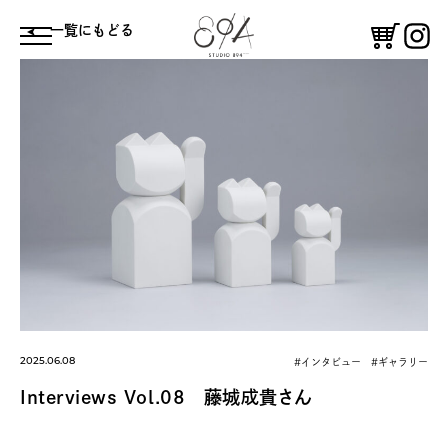
⼀覧にもどる
体験する
鑑賞する
コーヒースタンド
憩う
絵付け体験
ギャラリー
2025.06.08
#インタビュー #ギャラリー
Interviews Vol.08 藤城成貴さん