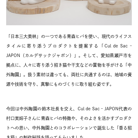
「日本三大美林」の一つである青森ヒバを使い、現代のライフス
タイルに寄り添うプロダクトを提案する「Cul de Sac –
JAPON（カルデサックジャポン）」。そして、愛知県瀬戸市を
拠点に、人々に寄り添う招き猫や干支などの置物を手がける「中
外陶園」。扱う素材は違っても、両社に共通するのは、地域の資
源や技術を守り、真摯にものづくりに取り組む姿です。
今回は中外陶園の鈴木社長を交え、Cul de Sac – JAPON代表の
村口実姉子さんに青森ヒバの特徴や、そのよさを活かすプロダク
トへの思い、中外陶園とのコラボレーションで誕生した「香る招
き猫」の制作秘話を語ってもらいました。