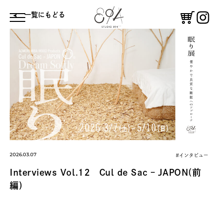
⼀覧にもどる
体験する
鑑賞する
コーヒースタンド
憩う
絵付け体験
ギャラリー
2026.03.07
#インタビュー
Interviews Vol.1２ Cul de Sac – JAPON(前
編)