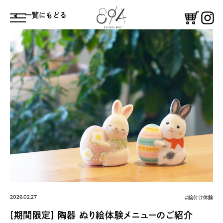
⼀覧にもどる
体験する
鑑賞する
コーヒースタンド
憩う
絵付け体験
ギャラリー
2026.02.27
#絵付け体験
[期間限定] 陶器 ぬり絵体験メニューのご紹介