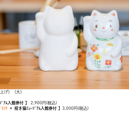
上げ）（大）
ｰｼﾞｱﾑ入館券付 】
2,900円(税込)
ﾘﾝｸ
＋ 招き猫ﾐｭｰｼﾞｱﾑ入館券付 】
3,000円(税込)