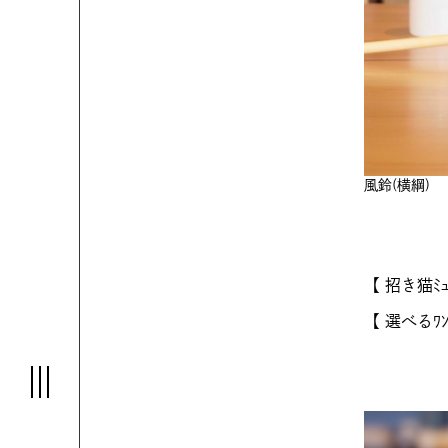
風鈴(横綱)
【 招き猫ﾐｭ
【 選べるﾜﾝ