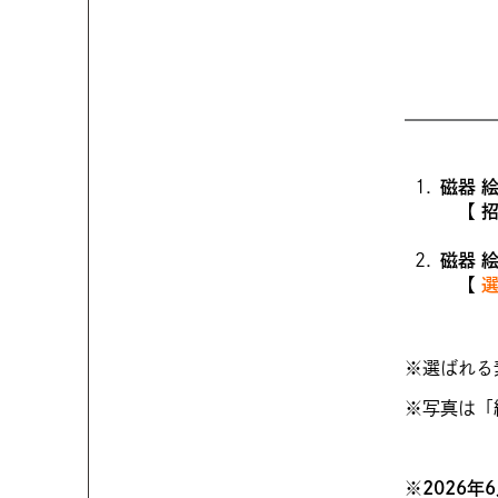
磁器 
【 招き
磁器 
【
選
※選ばれる
※写真は「
※
2026