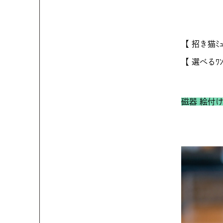
【 招き猫ﾐｭ
【 選べるﾜﾝ
磁器 絵付