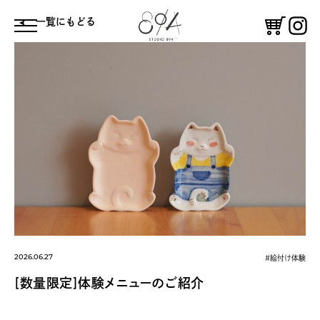
⼀覧にもどる
体験する
鑑賞する
コーヒースタンド
憩う
絵付け体験
ギャラリー
2026.06.27
#絵付け体験
[数量限定]体験メニューのご紹介