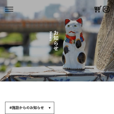
お知らせ
News
体験する
鑑賞する
コーヒースタンド
憩う
絵付け体験
ギャラリー
#施設からのお知らせ